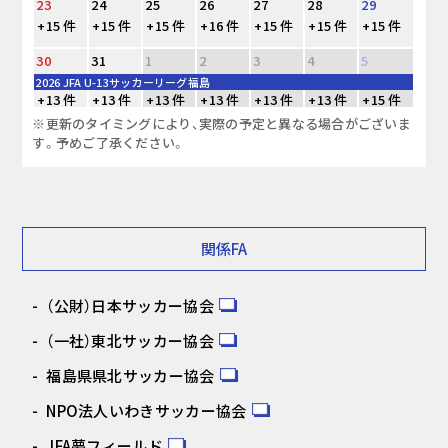
23
24
25
26
27
28
29
+15 件
+15 件
+15 件
+16 件
+15 件
+15 件
+15 件
30
31
1
2
3
4
5
2026 JFA U-13サッカーリーグ福島
+13 件
+13 件
+13 件
+13 件
+13 件
+13 件
+15 件
※更新のタイミングにより、実際の予定と異なる場合がございま
す。予めご了承ください。
関係FA
（公財）日本サッカー協会
（一社）東北サッカー協会
福島県県北サッカー協会
NPO法人いわきサッカー協会
JFA夢フィールド