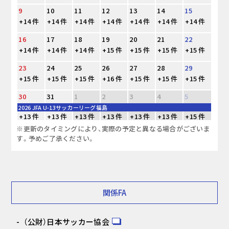
9
10
11
12
13
14
15
+14 件
+14 件
+14 件
+14 件
+14 件
+14 件
+14 件
16
17
18
19
20
21
22
+14 件
+14 件
+14 件
+15 件
+15 件
+15 件
+15 件
23
24
25
26
27
28
29
+15 件
+15 件
+15 件
+16 件
+15 件
+15 件
+15 件
30
31
1
2
3
4
5
2026 JFA U-13サッカーリーグ福島
+13 件
+13 件
+13 件
+13 件
+13 件
+13 件
+15 件
※更新のタイミングにより、実際の予定と異なる場合がございま
す。予めご了承ください。
関係FA
（公財）日本サッカー協会