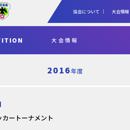
協会について
大会情報
1種
2種
3種
ITION
大会情報
協会概要
女子
審判
加盟登録
予算・決算
シニア
指導者
各種申請
事業計画・報
フットサル
県総体・東北総体
国体
天皇杯
2016
年度
ッカートーナメント