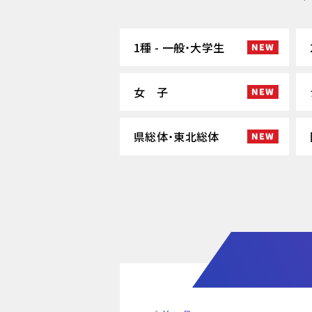
1種 - 一般・大学生
女 子
県総体・東北総体