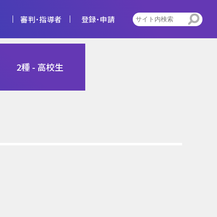
審判・指導者
登録・申請
4種
2種 - 高校生
告
ビジョン
キッズ
トレセン活動