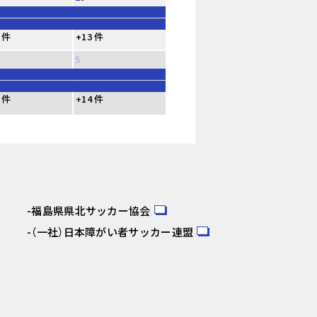
 件
+13 件
5
 件
+14 件
福島県県北サッカー協会
（一社）日本障がい者サッカー連盟