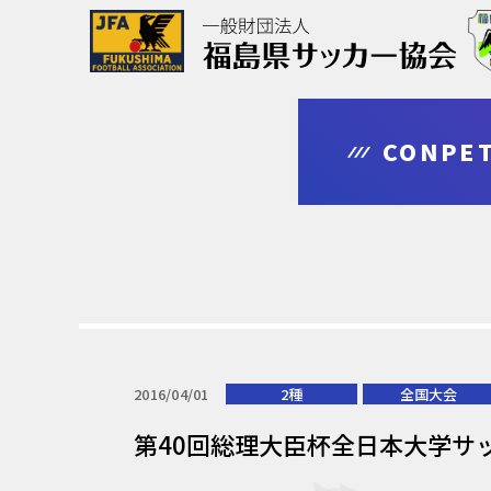
協会について
大会情報
審判・指導者
登録・申請
CONPET
outline
competition
leader
regist & entry
2016/04/01
2種
全国大会
第40回総理大臣杯全日本大学サ