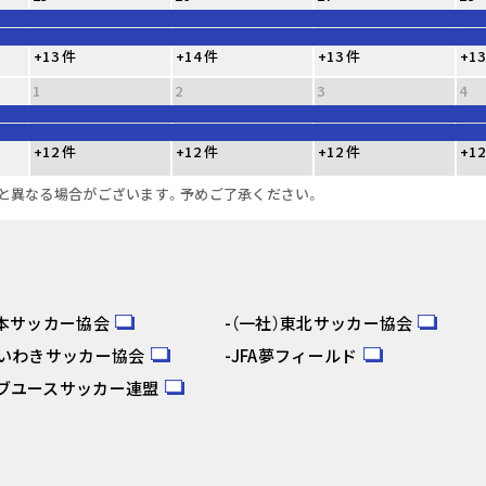
+13 件
+14 件
+13 件
+13
1
2
3
4
+12 件
+12 件
+12 件
+12
と異なる場合がございます。予めご了承ください。
日本サッカー協会
（一社）東北サッカー協会
人いわきサッカー協会
JFA夢フィールド
ブユースサッカー連盟