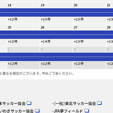
18
19
20
21
+12 件
+13 件
+13 件
+13
25
26
27
28
+13 件
+14 件
+13 件
+13
1
2
3
4
+12 件
+12 件
+12 件
+12
と異なる場合がございます。予めご了承ください。
日本サッカー協会
（一社）東北サッカー協会
人いわきサッカー協会
JFA夢フィールド