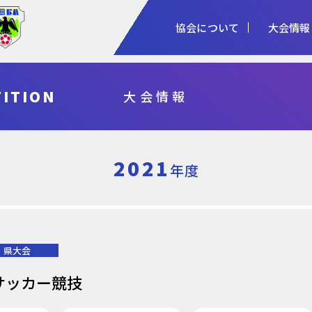
協会について
大会情報
1種
2種
3種
ITION
大会情報
協会概要
女子
審判
加盟登録
予算・決算
シニア
指導者
各種申請
事業計画・報
フットサル
県総体・東北総体
国体
天皇杯
2021
年度
県大会
サッカー競技