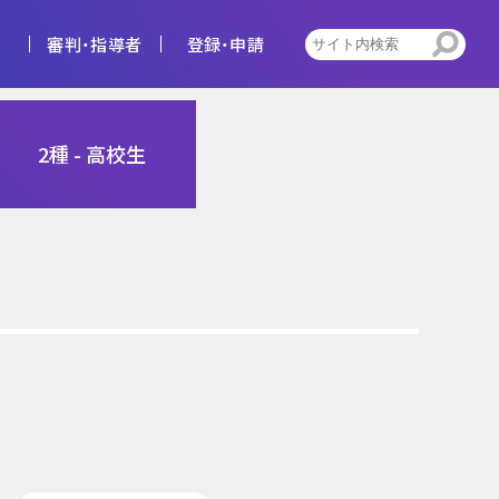
審判・指導者
登録・申請
4種
2種 - 高校生
告
ビジョン
キッズ
トレセン活動