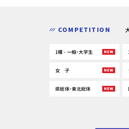
COMPETITION
1種 - 一般・大学生
女 子
県総体・東北総体