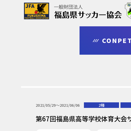
協会について
大会情報
審判・指導者
登録・申請
CONPET
outline
competition
leader
regist & entry
2021/05/29〜2021/06/06
2種
第67回福島県高等学校体育大会