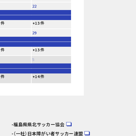
22
 件
+13 件
29
 件
+13 件
5
 件
+14 件
福島県県北サッカー協会
（一社）日本障がい者サッカー連盟