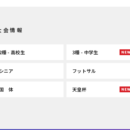
大会情報
2種 - 高校生
3種 - 中学生
シニア
フットサル
国 体
天皇杯