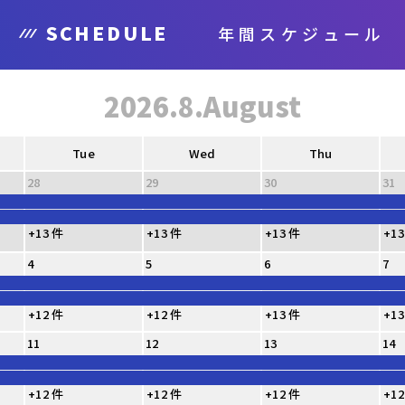
SCHEDULE
年間スケジュール
2026.8.August
Tue
Wed
Thu
28
29
30
31
+13 件
+13 件
+13 件
+13
4
5
6
7
+12 件
+12 件
+13 件
+13
11
12
13
14
+12 件
+12 件
+12 件
+12