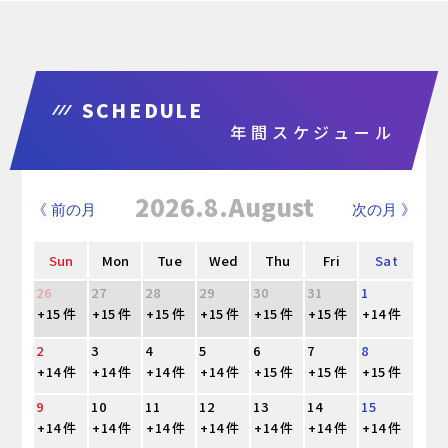
SCHEDULE
年間スケジュール
2026.8.August
《 前の月
次の月 》
Sun
Mon
Tue
Wed
Thu
Fri
Sat
26
27
28
29
30
31
1
+15 件
+15 件
+15 件
+15 件
+15 件
+15 件
+14 件
2
3
4
5
6
7
8
+14 件
+14 件
+14 件
+14 件
+15 件
+15 件
+15 件
9
10
11
12
13
14
15
+14 件
+14 件
+14 件
+14 件
+14 件
+14 件
+14 件