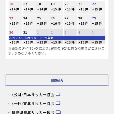
16
17
18
19
20
21
22
+14 件
+14 件
+14 件
+15 件
+15 件
+15 件
+15 件
23
24
25
26
27
28
29
+15 件
+15 件
+15 件
+16 件
+15 件
+15 件
+15 件
30
31
1
2
3
4
5
2026 JFA U-13サッカーリーグ福島
+13 件
+13 件
+13 件
+13 件
+13 件
+13 件
+15 件
※更新のタイミングにより、実際の予定と異なる場合がございま
す。予めご了承ください。
関係FA
（公財）日本サッカー協会
（一社）東北サッカー協会
福島県県北サッカー協会