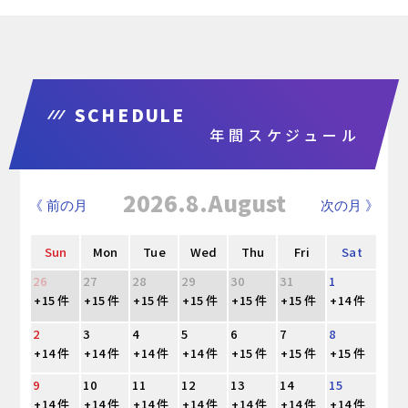
SCHEDULE
年間スケジュール
2026.8.August
《 前の月
次の月 》
Sun
Mon
Tue
Wed
Thu
Fri
Sat
26
27
28
29
30
31
1
+15 件
+15 件
+15 件
+15 件
+15 件
+15 件
+14 件
2
3
4
5
6
7
8
+14 件
+14 件
+14 件
+14 件
+15 件
+15 件
+15 件
9
10
11
12
13
14
15
+14 件
+14 件
+14 件
+14 件
+14 件
+14 件
+14 件