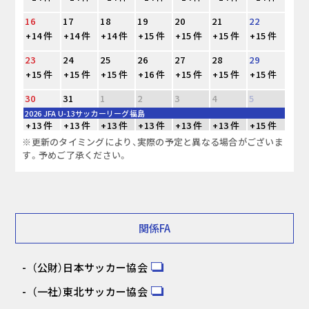
16
17
18
19
20
21
22
+14 件
+14 件
+14 件
+15 件
+15 件
+15 件
+15 件
23
24
25
26
27
28
29
+15 件
+15 件
+15 件
+16 件
+15 件
+15 件
+15 件
30
31
1
2
3
4
5
2026 JFA U-13サッカーリーグ福島
+13 件
+13 件
+13 件
+13 件
+13 件
+13 件
+15 件
※更新のタイミングにより、実際の予定と異なる場合がございま
す。予めご了承ください。
関係FA
（公財）日本サッカー協会
（一社）東北サッカー協会