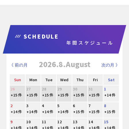
SCHEDULE
年間スケジュール
2026.8.August
《 前の月
次の月 》
Sun
Mon
Tue
Wed
Thu
Fri
Sat
26
27
28
29
30
31
1
+15 件
+15 件
+15 件
+15 件
+15 件
+15 件
+14 件
2
3
4
5
6
7
8
+14 件
+14 件
+14 件
+14 件
+15 件
+15 件
+15 件
9
10
11
12
13
14
15
+14 件
+14 件
+14 件
+14 件
+14 件
+14 件
+14 件