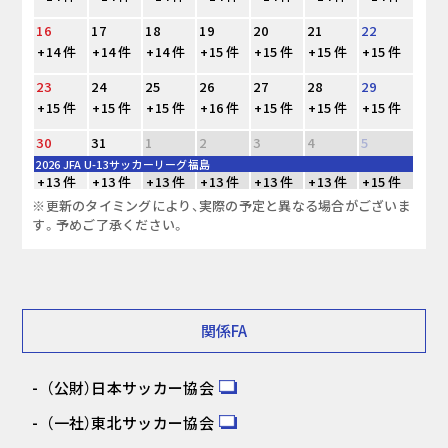
16
17
18
19
20
21
22
+14 件
+14 件
+14 件
+15 件
+15 件
+15 件
+15 件
23
24
25
26
27
28
29
+15 件
+15 件
+15 件
+16 件
+15 件
+15 件
+15 件
30
31
1
2
3
4
5
2026 JFA U-13サッカーリーグ福島
+13 件
+13 件
+13 件
+13 件
+13 件
+13 件
+15 件
※更新のタイミングにより、実際の予定と異なる場合がございま
す。予めご了承ください。
関係FA
（公財）日本サッカー協会
（一社）東北サッカー協会